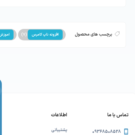
برچسب های محصول
افزونه ناپ کامرس
(7)
اموزش 
تماس با ما
اطلاعات
پشتیبانی
09368508528