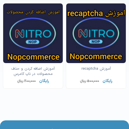
آموزش recaptcha
آموزش اضافه کردن و حذف
محصولات در ناپ کامرس
رایگان
رایگان
500,000 ریال
200,000 ریال