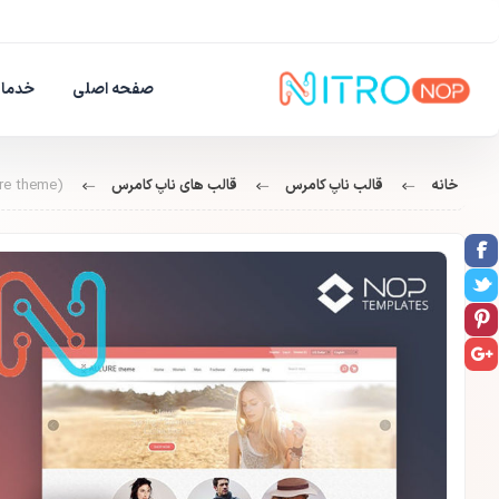
صفحه اصلی
خدمات
خانه
قالب ناپ کامرس
قالب های ناپ کامرس
(nop allure theme ) قالب الور