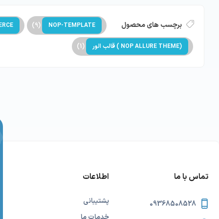
برچسب های محصول
ERCE
(9)
NOP-TEMPLATE
(NOP ALLURE THEME ) قالب الور
(1)
تماس با ما
اطلاعات
پشتیبانی
09368508528
خدمات ما