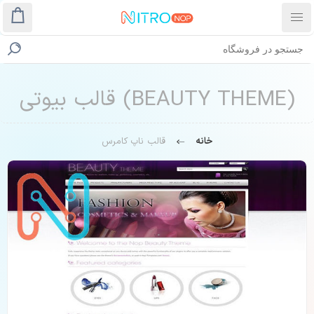
(BEAUTY THEME) قالب بیوتی
خانه
قالب ناپ کامرس